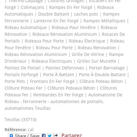
| Thermo Laquage | Clôtures Grillages | Escaliers En Fer
Forgé | Colimaçons | Rampes En Fer Forgé | Rideaux
Automatiques | Double Battant | caches pots | Rampes
Ferronnerie | Lanterne En Fer Forgé | Rampes Métalliques |
Rideau Automatique | Rideaux Pour Fenêtre | Rideaux
Rénovation | Rideaux Rénovation Aluminium | Rosaces De
Portails | Rideaux Pour Porte | Rideau Électrique | Rideau
Pour Fenêtre | Rideau Pour Porte | Rideau Rénovation |
Rideau Rénovation Aluminium | Grille De Vitrine | Rampe
D'intérieur | Rideaux Électriques | Grilles Sur Murette |
Pointes De Portail | Pointes Défensives | Portail Barrodage |
Portails Ferforgé | Porte À Battant | Porte À Double Battant |
Porte Pots | Frontons En Fer Forgé | Clôture Poteau Béton |
Clôture Poteau Fer | Clôtures Poteaux Béton | Clôtures
Poteaux Fer | Rembardes En Fer Forgé | Automatisme De
Rideau - ferronnerie - automatismes de portails,
automatismes Teuillac
Teuillac (33710)
Référence:
cal
Partagez