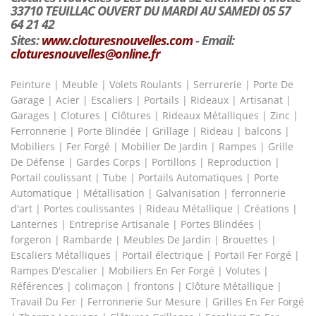
33710 TEUILLAC OUVERT DU MARDI AU SAMEDI 05 57
64 21 42
Sites:
www.cloturesnouvelles.com
- Email:
cloturesnouvelles@online.fr
Peinture | Meuble | Volets Roulants | Serrurerie | Porte De
Garage | Acier | Escaliers | Portails | Rideaux | Artisanat |
Garages | Clotures | Clôtures | Rideaux Métalliques | Zinc |
Ferronnerie | Porte Blindée | Grillage | Rideau | balcons |
Mobiliers | Fer Forgé | Mobilier De Jardin | Rampes | Grille
De Défense | Gardes Corps | Portillons | Reproduction |
Portail coulissant | Tube | Portails Automatiques | Porte
Automatique | Métallisation | Galvanisation | ferronnerie
d'art | Portes coulissantes | Rideau Métallique | Créations |
Lanternes | Entreprise Artisanale | Portes Blindées |
forgeron | Rambarde | Meubles De Jardin | Brouettes |
Escaliers Métalliques | Portail électrique | Portail Fer Forgé |
Rampes D'escalier | Mobiliers En Fer Forgé | Volutes |
Références | colimaçon | frontons | Clôture Métallique |
Travail Du Fer | Ferronnerie Sur Mesure | Grilles En Fer Forgé