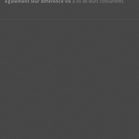
également leur différence vis
à vis de leurs concurrents.